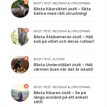
0
,
BÄST I TEST
REDSKAP & UTRUSTNING
Bästa Kikarsiktet 2026 – Sikta
bättre med rätt utrustning!
0
,
BÄST I TEST
REDSKAP & UTRUSTNING
Bästa Åtelkameran 2026 – Håll
koll på viltet och deras rutiner!
0
,
BÄST I TEST
KLÄDER
Bästa Understället 2026 – Håll
värmen även när det är iskallt!
0
,
BÄST I TEST
REDSKAP & UTRUSTNING
Bästa Kikaren 2026 – Se på
långa avstånd på ett enkelt
sätt!