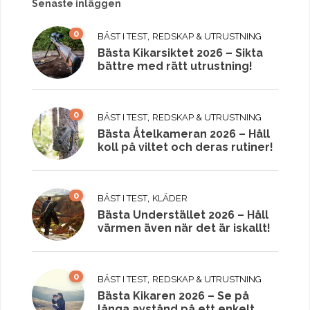
Senaste inläggen
0
,
BÄST I TEST
REDSKAP & UTRUSTNING
Bästa Kikarsiktet 2026 – Sikta
bättre med rätt utrustning!
0
,
BÄST I TEST
REDSKAP & UTRUSTNING
Bästa Åtelkameran 2026 – Håll
koll på viltet och deras rutiner!
0
,
BÄST I TEST
KLÄDER
Bästa Understället 2026 – Håll
värmen även när det är iskallt!
0
,
BÄST I TEST
REDSKAP & UTRUSTNING
Bästa Kikaren 2026 – Se på
långa avstånd på ett enkelt