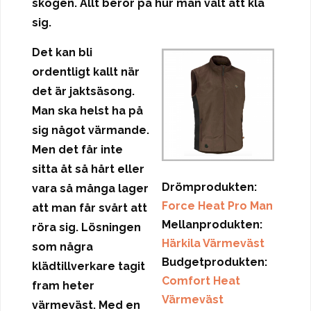
skogen. Allt beror på hur man valt att klä
sig.
Det kan bli
ordentligt kallt när
det är jaktsäsong.
Man ska helst ha på
sig något värmande.
Men det får inte
sitta åt så hårt eller
Drömprodukten:
vara så många lager
Force Heat Pro Man
att man får svårt att
Mellanprodukten:
röra sig. Lösningen
Härkila Värmeväst
som några
Budgetprodukten:
klädtillverkare tagit
Comfort Heat
fram heter
Värmeväst
värmeväst. Med en