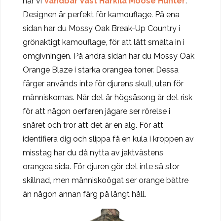
har vi
Vändbar Väst Härkila Moose Hunter
.
Designen är perfekt för kamouflage. På ena
sidan har du Mossy Oak Break-Up Country i
grönaktigt kamouflage, för att lätt smälta in i
omgivningen. På andra sidan har du Mossy Oak
Orange Blaze i starka orangea toner. Dessa
färger används inte för djurens skull, utan för
människornas. När det är högsäsong är det risk
för att någon oerfaren jägare ser rörelse i
snåret och tror att det är en älg. För att
identifiera dig och slippa få en kula i kroppen av
misstag har du då nytta av jaktvästens
orangea sida. För djuren gör det inte så stor
skillnad, men människoögat ser orange bättre
än någon annan färg på långt håll.