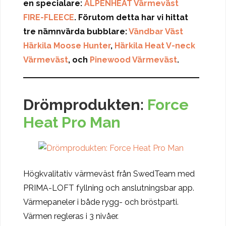
en specialare:
ALPENHEAT Värmeväst
FIRE-FLEECE
. Förutom detta har vi hittat
tre nämnvärda bubblare:
Vändbar Väst
Härkila Moose Hunter
,
Härkila Heat V-neck
Värmeväst
, och
Pinewood Värmeväst
.
Drömprodukten:
Force
Heat Pro Man
Högkvalitativ värmeväst från SwedTeam med
PRIMA-LOFT fyllning och anslutningsbar app.
Värmepaneler i både rygg- och bröstparti.
Värmen regleras i 3 nivåer.