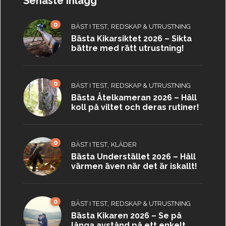
Senaste inlägg
0
,
BÄST I TEST
REDSKAP & UTRUSTNING
Bästa Kikarsiktet 2026 – Sikta
bättre med rätt utrustning!
0
,
BÄST I TEST
REDSKAP & UTRUSTNING
Bästa Åtelkameran 2026 – Håll
koll på viltet och deras rutiner!
0
,
BÄST I TEST
KLÄDER
Bästa Understället 2026 – Håll
värmen även när det är iskallt!
0
,
BÄST I TEST
REDSKAP & UTRUSTNING
Bästa Kikaren 2026 – Se på
långa avstånd på ett enkelt