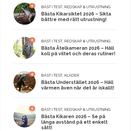
0
,
BÄST I TEST
REDSKAP & UTRUSTNING
Bästa Kikarsiktet 2026 – Sikta
bättre med rätt utrustning!
0
,
BÄST I TEST
REDSKAP & UTRUSTNING
Bästa Åtelkameran 2026 – Håll
koll på viltet och deras rutiner!
0
,
BÄST I TEST
KLÄDER
Bästa Understället 2026 – Håll
värmen även när det är iskallt!
0
,
BÄST I TEST
REDSKAP & UTRUSTNING
Bästa Kikaren 2026 – Se på
långa avstånd på ett enkelt
sätt!