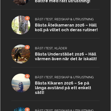
bättre med rätt utrustning!
0
,
BÄST I TEST
REDSKAP & UTRUSTNING
Bästa Åtelkameran 2026 – Håll
koll på viltet och deras rutiner!
0
,
BÄST I TEST
KLÄDER
Bästa Understället 2026 – Håll
värmen även när det är iskallt!
0
,
BÄST I TEST
REDSKAP & UTRUSTNING
Bästa Kikaren 2026 – Se på
långa avstånd på ett enkelt
sätt!
0
,
BÄST I TEST
REDSKAP & UTRUSTNING