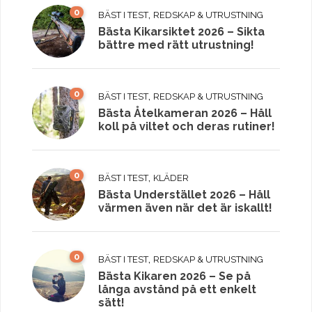
0
,
BÄST I TEST
REDSKAP & UTRUSTNING
Bästa Kikarsiktet 2026 – Sikta
bättre med rätt utrustning!
0
,
BÄST I TEST
REDSKAP & UTRUSTNING
Bästa Åtelkameran 2026 – Håll
koll på viltet och deras rutiner!
0
,
BÄST I TEST
KLÄDER
Bästa Understället 2026 – Håll
värmen även när det är iskallt!
0
,
BÄST I TEST
REDSKAP & UTRUSTNING
Bästa Kikaren 2026 – Se på
långa avstånd på ett enkelt
sätt!