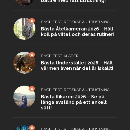
bättre med rätt utrustning!
0
,
BÄST I TEST
REDSKAP & UTRUSTNING
Bästa Åtelkameran 2026 – Håll
koll på viltet och deras rutiner!
0
,
BÄST I TEST
KLÄDER
Bästa Understället 2026 – Håll
värmen även när det är iskallt!
0
,
BÄST I TEST
REDSKAP & UTRUSTNING
Bästa Kikaren 2026 – Se på
långa avstånd på ett enkelt
sätt!
0
,
BÄST I TEST
REDSKAP & UTRUSTNING