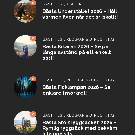
0
,
BÄST I TEST
KLÄDER
Bästa Understället 2026 – Håll
värmen även när det är iskallt!
0
,
BÄST I TEST
REDSKAP & UTRUSTNING
Bästa Kikaren 2026 – Se på
långa avstånd på ett enkelt
sätt!
0
,
BÄST I TEST
REDSKAP & UTRUSTNING
Bästa Ficklampan 2026 – Se
enklare i mörkret!
0
,
BÄST I TEST
REDSKAP & UTRUSTNING
Bästa Stolsryggsäcken 2026 –
Rymlig ryggsäck med bekväm
inbyggd sits