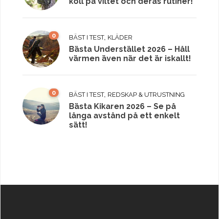
koll på viltet och deras rutiner!
0
,
BÄST I TEST
KLÄDER
Bästa Understället 2026 – Håll
värmen även när det är iskallt!
0
,
BÄST I TEST
REDSKAP & UTRUSTNING
Bästa Kikaren 2026 – Se på
långa avstånd på ett enkelt
sätt!