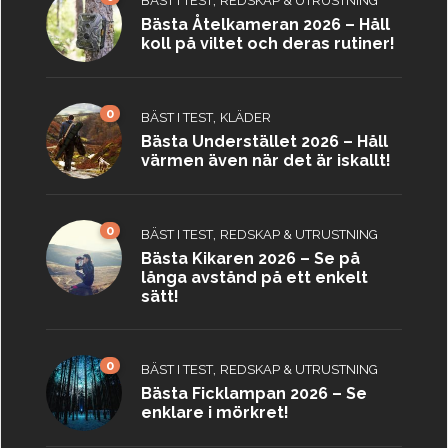
BÄST I TEST
REDSKAP & UTRUSTNING
Bästa Åtelkameran 2026 – Håll
koll på viltet och deras rutiner!
0
,
BÄST I TEST
KLÄDER
Bästa Understället 2026 – Håll
värmen även när det är iskallt!
0
,
BÄST I TEST
REDSKAP & UTRUSTNING
Bästa Kikaren 2026 – Se på
långa avstånd på ett enkelt
sätt!
0
,
BÄST I TEST
REDSKAP & UTRUSTNING
Bästa Ficklampan 2026 – Se
enklare i mörkret!