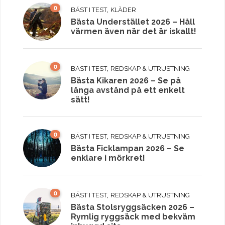
0
,
BÄST I TEST
KLÄDER
Bästa Understället 2026 – Håll
värmen även när det är iskallt!
0
,
BÄST I TEST
REDSKAP & UTRUSTNING
Bästa Kikaren 2026 – Se på
långa avstånd på ett enkelt
sätt!
0
,
BÄST I TEST
REDSKAP & UTRUSTNING
Bästa Ficklampan 2026 – Se
enklare i mörkret!
0
,
BÄST I TEST
REDSKAP & UTRUSTNING
Bästa Stolsryggsäcken 2026 –
Rymlig ryggsäck med bekväm