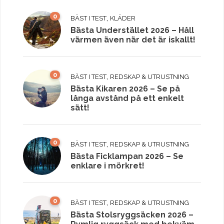
0
,
BÄST I TEST
KLÄDER
Bästa Understället 2026 – Håll
värmen även när det är iskallt!
0
,
BÄST I TEST
REDSKAP & UTRUSTNING
Bästa Kikaren 2026 – Se på
långa avstånd på ett enkelt
sätt!
0
,
BÄST I TEST
REDSKAP & UTRUSTNING
Bästa Ficklampan 2026 – Se
enklare i mörkret!
0
,
BÄST I TEST
REDSKAP & UTRUSTNING
Bästa Stolsryggsäcken 2026 –