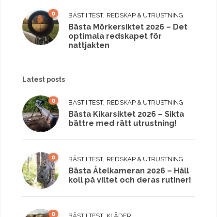
0
,
BÄST I TEST
REDSKAP & UTRUSTNING
Bästa Mörkersiktet 2026 – Det
optimala redskapet för
nattjakten
Latest posts
0
,
BÄST I TEST
REDSKAP & UTRUSTNING
Bästa Kikarsiktet 2026 – Sikta
bättre med rätt utrustning!
0
,
BÄST I TEST
REDSKAP & UTRUSTNING
Bästa Åtelkameran 2026 – Håll
koll på viltet och deras rutiner!
0
,
BÄST I TEST
KLÄDER