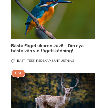
Bästa Fågelkikaren 2026 – Din nya
bästa vän vid fågelskådning!
,
BÄST I TEST
REDSKAP & UTRUSTNING
Hot