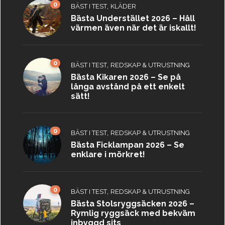
0
,
BÄST I TEST
KLÄDER
Bästa Understället 2026 – Håll
värmen även när det är iskallt!
0
,
BÄST I TEST
REDSKAP & UTRUSTNING
Bästa Kikaren 2026 – Se på
långa avstånd på ett enkelt
sätt!
0
,
BÄST I TEST
REDSKAP & UTRUSTNING
Bästa Ficklampan 2026 – Se
enklare i mörkret!
0
,
BÄST I TEST
REDSKAP & UTRUSTNING
Bästa Stolsryggsäcken 2026 –
Rymlig ryggsäck med bekväm
inbyggd sits