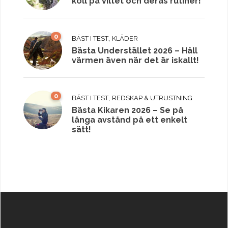
koll på viltet och deras rutiner!
0
,
BÄST I TEST
KLÄDER
Bästa Understället 2026 – Håll
värmen även när det är iskallt!
0
,
BÄST I TEST
REDSKAP & UTRUSTNING
Bästa Kikaren 2026 – Se på
långa avstånd på ett enkelt
sätt!