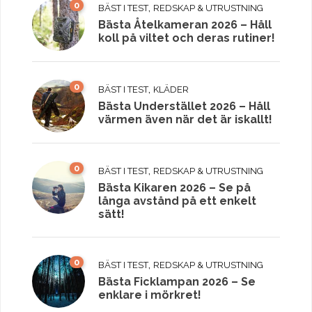
0
,
BÄST I TEST
REDSKAP & UTRUSTNING
Bästa Åtelkameran 2026 – Håll
koll på viltet och deras rutiner!
0
,
BÄST I TEST
KLÄDER
Bästa Understället 2026 – Håll
värmen även när det är iskallt!
0
,
BÄST I TEST
REDSKAP & UTRUSTNING
Bästa Kikaren 2026 – Se på
långa avstånd på ett enkelt
sätt!
0
,
BÄST I TEST
REDSKAP & UTRUSTNING
Bästa Ficklampan 2026 – Se
enklare i mörkret!