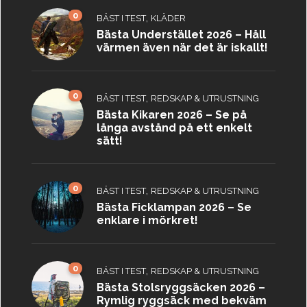
0
,
BÄST I TEST
KLÄDER
Bästa Understället 2026 – Håll
värmen även när det är iskallt!
0
,
BÄST I TEST
REDSKAP & UTRUSTNING
Bästa Kikaren 2026 – Se på
långa avstånd på ett enkelt
sätt!
0
,
BÄST I TEST
REDSKAP & UTRUSTNING
Bästa Ficklampan 2026 – Se
enklare i mörkret!
0
,
BÄST I TEST
REDSKAP & UTRUSTNING
Bästa Stolsryggsäcken 2026 –
Rymlig ryggsäck med bekväm