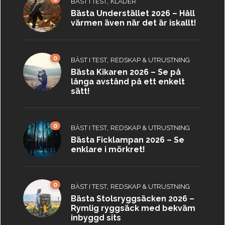
,
BÄST I TEST
KLÄDER
Bästa Understället 2026 – Håll
värmen även när det är iskallt!
0
,
BÄST I TEST
REDSKAP & UTRUSTNING
Bästa Kikaren 2026 – Se på
långa avstånd på ett enkelt
sätt!
0
,
BÄST I TEST
REDSKAP & UTRUSTNING
Bästa Ficklampan 2026 – Se
enklare i mörkret!
0
,
BÄST I TEST
REDSKAP & UTRUSTNING
Bästa Stolsryggsäcken 2026 –
Rymlig ryggsäck med bekväm
inbyggd sits