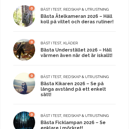
0
,
BÄST I TEST
REDSKAP & UTRUSTNING
Bästa Åtelkameran 2026 – Håll
koll på viltet och deras rutiner!
0
,
BÄST I TEST
KLÄDER
Bästa Understället 2026 – Håll
värmen även när det är iskallt!
0
,
BÄST I TEST
REDSKAP & UTRUSTNING
Bästa Kikaren 2026 – Se på
långa avstånd på ett enkelt
sätt!
0
,
BÄST I TEST
REDSKAP & UTRUSTNING
Bästa Ficklampan 2026 – Se
enklare i mörkret!