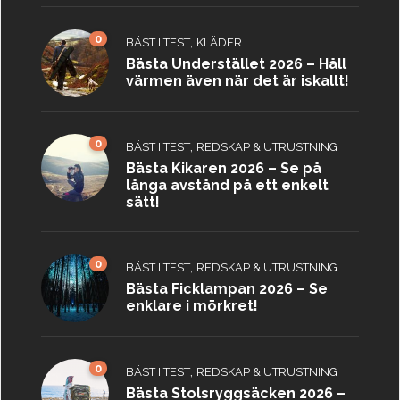
0
,
BÄST I TEST
KLÄDER
Bästa Understället 2026 – Håll
värmen även när det är iskallt!
0
,
BÄST I TEST
REDSKAP & UTRUSTNING
Bästa Kikaren 2026 – Se på
långa avstånd på ett enkelt
sätt!
0
,
BÄST I TEST
REDSKAP & UTRUSTNING
Bästa Ficklampan 2026 – Se
enklare i mörkret!
0
,
BÄST I TEST
REDSKAP & UTRUSTNING
Bästa Stolsryggsäcken 2026 –