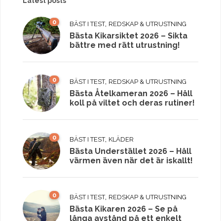
Latest posts
0
,
BÄST I TEST
REDSKAP & UTRUSTNING
Bästa Kikarsiktet 2026 – Sikta
bättre med rätt utrustning!
0
,
BÄST I TEST
REDSKAP & UTRUSTNING
Bästa Åtelkameran 2026 – Håll
koll på viltet och deras rutiner!
0
,
BÄST I TEST
KLÄDER
Bästa Understället 2026 – Håll
värmen även när det är iskallt!
0
,
BÄST I TEST
REDSKAP & UTRUSTNING
Bästa Kikaren 2026 – Se på
långa avstånd på ett enkelt