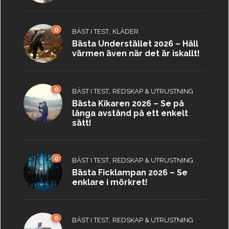
0
,
BÄST I TEST
KLÄDER
Bästa Understället 2026 – Håll
värmen även när det är iskallt!
0
,
BÄST I TEST
REDSKAP & UTRUSTNING
Bästa Kikaren 2026 – Se på
långa avstånd på ett enkelt
sätt!
0
,
BÄST I TEST
REDSKAP & UTRUSTNING
Bästa Ficklampan 2026 – Se
enklare i mörkret!
0
,
BÄST I TEST
REDSKAP & UTRUSTNING