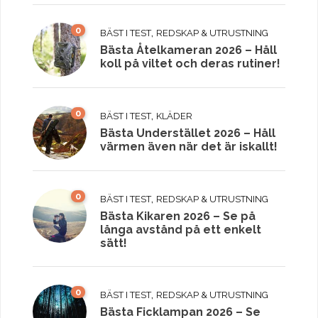
0
,
BÄST I TEST
REDSKAP & UTRUSTNING
Bästa Åtelkameran 2026 – Håll
koll på viltet och deras rutiner!
0
,
BÄST I TEST
KLÄDER
Bästa Understället 2026 – Håll
värmen även när det är iskallt!
0
,
BÄST I TEST
REDSKAP & UTRUSTNING
Bästa Kikaren 2026 – Se på
långa avstånd på ett enkelt
sätt!
0
,
BÄST I TEST
REDSKAP & UTRUSTNING
Bästa Ficklampan 2026 – Se