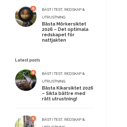
0
,
BÄST I TEST
REDSKAP &
UTRUSTNING
Bästa Mörkersiktet
2026 – Det optimala
redskapet för
nattjakten
Latest posts
0
,
BÄST I TEST
REDSKAP &
UTRUSTNING
Bästa Kikarsiktet 2026
– Sikta bättre med
rätt utrustning!
0
,
BÄST I TEST
REDSKAP &