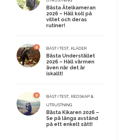
UTRUSTNING
Bästa Åtelkameran
2026 – Håll koll på
viltet och deras
rutiner!
0
,
BÄST I TEST
KLÄDER
Bästa Understället
2026 – Håll värmen
även när det är
iskallt!
0
,
BÄST I TEST
REDSKAP &
UTRUSTNING
Bästa Kikaren 2026 –
Se på långa avstånd
på ett enkelt sätt!