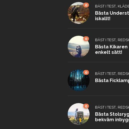
0
,
BÄST I TEST
KLÄD
Bästa Understä
iskallt!
0
,
BÄST I TEST
REDS
Bästa Kikaren 
enkelt sätt!
0
,
BÄST I TEST
REDS
Bästa Ficklamp
0
,
BÄST I TEST
REDS
Bästa Stolsry
bekväm inbygg