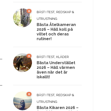
0
,
BÄST I TEST
REDSKAP &
UTRUSTNING
Bästa Åtelkameran
2026 – Håll koll på
viltet och deras
rutiner!
0
,
BÄST I TEST
KLÄDER
Bästa Understället
2026 – Håll värmen
även när det är
iskallt!
0
,
BÄST I TEST
REDSKAP &
UTRUSTNING
Bästa Kikaren 2026 –