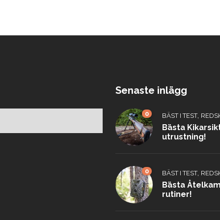
Senaste inlägg
0
,
BÄST I TEST
REDS
Bästa Kikarsik
utrustning!
0
,
BÄST I TEST
REDS
Bästa Åtelkame
rutiner!