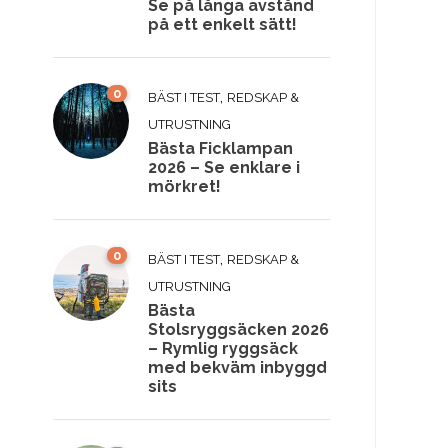
Se på långa avstånd
på ett enkelt sätt!
0
,
BÄST I TEST
REDSKAP &
UTRUSTNING
Bästa Ficklampan
2026 – Se enklare i
mörkret!
0
,
BÄST I TEST
REDSKAP &
UTRUSTNING
Bästa
Stolsryggsäcken 2026
– Rymlig ryggsäck
med bekväm inbyggd
sits